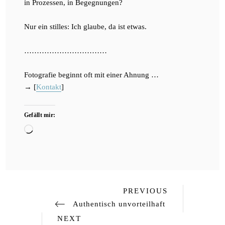
in Prozessen, in Begegnungen?
Nur ein stilles: Ich glaube, da ist etwas.
……………………………
Fotografie beginnt oft mit einer Ahnung
…
→ [
Kontakt
]
Gefällt mir:
Wird
geladen …
Previous
Beitragsnavigation
PREVIOUS
Post
Authentisch unvorteilhaft
Next
NEXT