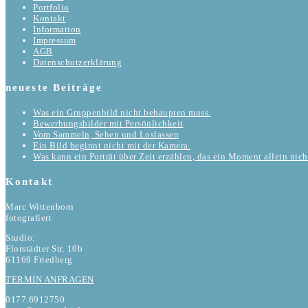
Portfolio
Kontakt
Information
Impressum
AGB
Datenschutzerklärung
neueste Beiträge
Was ein Gruppenbild nicht behaupten muss.
Bewerbungsbilder mit Persönlichkeit
Vom Sammeln, Sehen und Loslassen
Ein Bild beginnt nicht mit der Kamera.
Was kann ein Porträt über Zeit erzählen, das ein Moment allein nic
Kontakt
Marc Wittenborn
fotografiert
Studio:
Florstädter Str. 10b
61169 Friedberg
TERMIN ANFRAGEN
0177.6912750