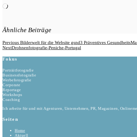
Wird
geladen …
Ähnliche Beiträge
Beitragsnavigation
Previous
Previous
Bilderwelt für die Website gsnd3 Präventives GesundheitsM
Post
Next
Next
Drohnenfotografie-Peniche-Portugal
Post
Fokus
Porträitfotografie
Businessfotografie
Werbefotografie
Corporate
Reportage
Workshops
Coaching
Ich arbeite für und mit Agenturen, Unternehmen, PR, Magazinen, Onlinem
Seiten
Home
Aktuell