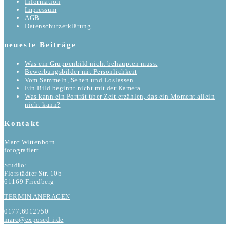
Information
Impressum
AGB
Datenschutzerklärung
neueste Beiträge
Was ein Gruppenbild nicht behaupten muss.
Bewerbungsbilder mit Persönlichkeit
Vom Sammeln, Sehen und Loslassen
Ein Bild beginnt nicht mit der Kamera.
Was kann ein Porträt über Zeit erzählen, das ein Moment allein
nicht kann?
Kontakt
Marc Wittenborn
fotografiert
Studio:
Florstädter Str. 10b
61169 Friedberg
TERMIN ANFRAGEN
0177.6912750
marc@exposed-i.de