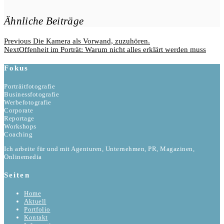
Ähnliche Beiträge
Beitragsnavigation
Previous
Previous
Die Kamera als Vorwand, zuzuhören.
Post
Next
Next
Offenheit im Porträt: Warum nicht alles erklärt werden muss
Post
Fokus
Porträitfotografie
Businessfotografie
Werbefotografie
Corporate
Reportage
Workshops
Coaching
Ich arbeite für und mit Agenturen, Unternehmen, PR, Magazinen,
Onlinemedia
Seiten
Home
Aktuell
Portfolio
Kontakt