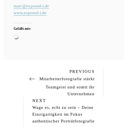
marc@exposed-i.de
www.exposed-i.de
Gefällt mir:
Wird
geladen …
Previous
Beitragsnavigation
PREVIOUS
Post
Mitarbeiterfotografie stärkt
Teamgeist und somit ihr
Unternehmen
Next
NEXT
Post
Wage es, echt zu sein – Deine
Einzigartigkeit im Fokus
authentischer Porträtfotografie