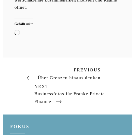
wertschätzende Zusammenarbeit motiviert und Räume
öffnet.
Gefällt mir:
Wird
geladen …
Previous
Beitragsnavigation
PREVIOUS
Post
Über Grenzen hinaus denken
Next
NEXT
Post
Businessfotos für Franke Private
Finance
FOKUS