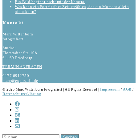
Ein Bild beginnt nicht mit der Kamera.
Was kann ein Porträt über Zeit erzählen, das ein Moment allein
nicht kann?
Kontakt
Marc Wittenborn
fotografiert
Studio:
Florstädter Str. 10b
61169 Friedberg
TERMIN ANFRAGEN
0177.6912750
marc@exposed-i.de
© 2025 Marc Wittenborn fotografiert | All Rights Reserved |
Impressum
/
AGB
/
Datenschutzerklärung
Suchen