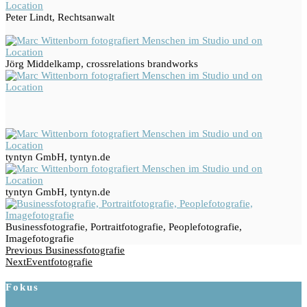
Peter Lindt, Rechtsanwalt
Jörg Middelkamp, crossrelations brandworks
tyntyn GmbH, tyntyn.de
tyntyn GmbH, tyntyn.de
Businessfotografie, Portraitfotografie, Peoplefotografie,
Imagefotografie
Beitragsnavigation
Previous
Previous
Businessfotografie
Post
Next
Next
Eventfotografie
Post
Fokus