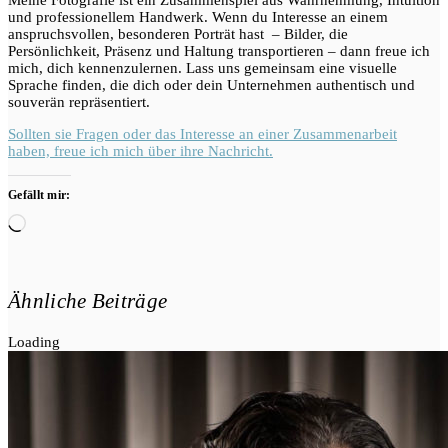
Meine Fotografie ist ein Zusammenspiel aus Wahrnehmung, Intuition
und professionellem Handwerk. Wenn du Interesse an einem
anspruchsvollen, besonderen Porträt hast – Bilder, die
Persönlichkeit, Präsenz und Haltung transportieren – dann freue ich
mich, dich kennenzulernen. Lass uns gemeinsam eine visuelle
Sprache finden, die dich oder dein Unternehmen authentisch und
souverän repräsentiert.
Sollten sie Fragen oder das Interesse an einer Zusammenarbeit
haben, freue ich mich über ihre Nachricht.
Gefällt mir:
Wird
geladen …
Ähnliche Beiträge
Loading