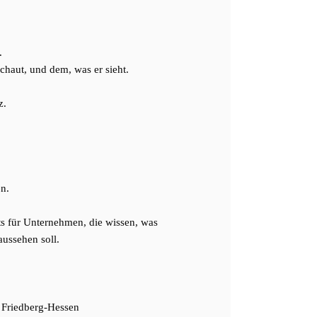
.
chaut, und dem, was er sieht.
z.
en.
ts für Unternehmen, die wissen, was
aussehen soll.
n Friedberg-Hessen