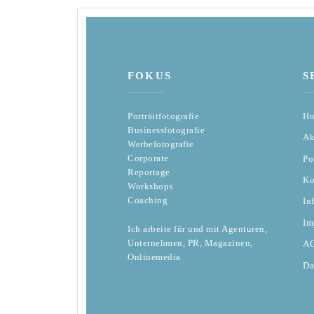
FOKUS
S
Porträitfotografie
H
Businessfotografie
Ak
Werbefotografie
Corporate
Po
Reportage
Ko
Workshops
Coaching
In
Im
Ich arbeite für und mit Agenturen,
Unternehmen, PR, Magazinen,
A
Onlinemedia
Da