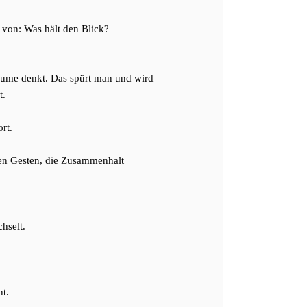
 von: Was hält den Blick?
äume denkt. Das spürt man und wird
t.
rt.
hen Gesten, die Zusammenhalt
hselt.
ht.