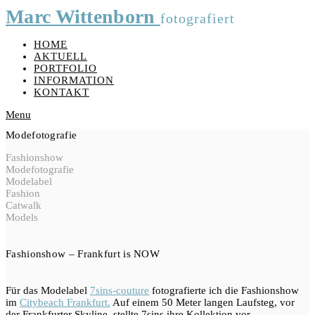
Marc Wittenborn
fotografiert
HOME
AKTUELL
PORTFOLIO
INFORMATION
KONTAKT
Menu
Modefotografie
Fashionshow
Modefotografie
Modelabel
Fashion
Catwalk
Models
Fashionshow – Frankfurt is NOW
Für das Modelabel
7sins-couture
fotografierte ich die Fashionshow
im
Citybeach Frankfurt.
Auf einem 50 Meter langen Laufsteg, vor
der Frankfurter Skyline, stellte 7sins ihre Kollektion vor.