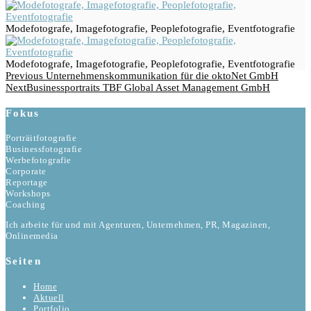
Modefotografe, Imagefotografie, Peoplefotografie, Eventfotografie
Modefotografe, Imagefotografie, Peoplefotografie, Eventfotografie
Beitragsnavigation
Previous
Previous
Unternehmenskommunikation für die oktoNet GmbH
Post
Next
Next
Businessportraits TBF Global Asset Management GmbH
Post
Fokus
Porträitfotografie
Businessfotografie
Werbefotografie
Corporate
Reportage
Workshops
Coaching
Ich arbeite für und mit Agenturen, Unternehmen, PR, Magazinen,
Onlinemedia
Seiten
Home
Aktuell
Portfolio