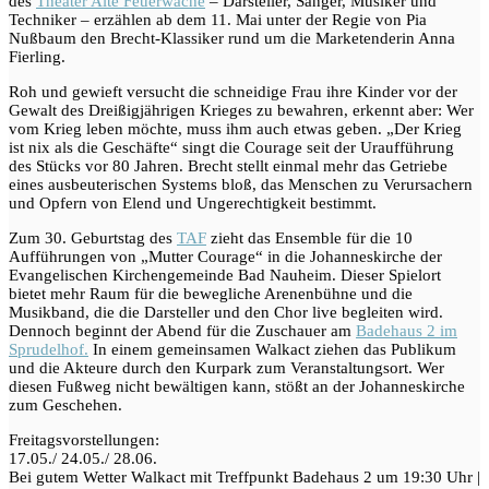
des
Theater Alte Feuerwache
– Darsteller, Sänger, Musiker und
Techniker – erzählen ab dem 11. Mai unter der Regie von Pia
Nußbaum den Brecht-Klassiker rund um die Marketenderin Anna
Fierling.
Roh und gewieft versucht die schneidige Frau ihre Kinder vor der
Gewalt des Dreißigjährigen Krieges zu bewahren, erkennt aber: Wer
vom Krieg leben möchte, muss ihm auch etwas geben. „Der Krieg
ist nix als die Geschäfte“ singt die Courage seit der Uraufführung
des Stücks vor 80 Jahren. Brecht stellt einmal mehr das Getriebe
eines ausbeuterischen Systems bloß, das Menschen zu Verursachern
und Opfern von Elend und Ungerechtigkeit bestimmt.
Zum 30. Geburtstag des
TAF
zieht das Ensemble für die 10
Aufführungen von „Mutter Courage“ in die Johanneskirche der
Evangelischen Kirchengemeinde Bad Nauheim. Dieser Spielort
bietet mehr Raum für die bewegliche Arenenbühne und die
Musikband, die die Darsteller und den Chor live begleiten wird.
Dennoch beginnt der Abend für die Zuschauer am
Badehaus 2 im
Sprudelhof.
In einem gemeinsamen Walkact ziehen das Publikum
und die Akteure durch den Kurpark zum Veranstaltungsort. Wer
diesen Fußweg nicht bewältigen kann, stößt an der Johanneskirche
zum Geschehen.
Freitagsvorstellungen:
17.05./ 24.05./ 28.06.
Bei gutem Wetter Walkact mit Treffpunkt Badehaus 2 um 19:30 Uhr |