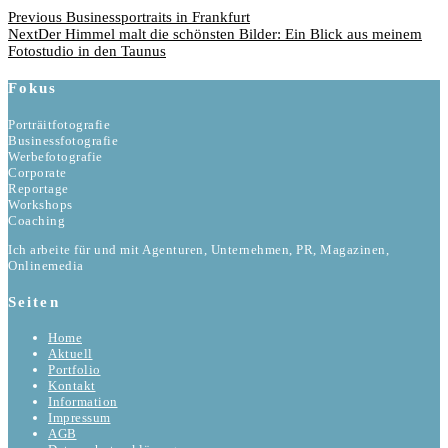
Beitragsnavigation
Previous
Previous
Businessportraits in Frankfurt
Post
Next
Next
Der Himmel malt die schönsten Bilder: Ein Blick aus meinem
Post
Fotostudio in den Taunus
Fokus
Porträitfotografie
Businessfotografie
Werbefotografie
Corporate
Reportage
Workshops
Coaching
Ich arbeite für und mit Agenturen, Unternehmen, PR, Magazinen,
Onlinemedia
Seiten
Home
Aktuell
Portfolio
Kontakt
Information
Impressum
AGB