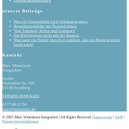
Datenschutzerklärung
neueste Beiträge
Was ein Gruppenbild nicht behaupten muss.
Bewerbungsbilder mit Persönlichkeit
Vom Sammeln, Sehen und Loslassen
Ein Bild beginnt nicht mit der Kamera.
Was kann ein Porträt über Zeit erzählen, das ein Moment allein
nicht kann?
Kontakt
Marc Wittenborn
fotografiert
Studio:
Florstädter Str. 10b
61169 Friedberg
TERMIN ANFRAGEN
0177.6912750
marc@exposed-i.de
© 2025 Marc Wittenborn fotografiert | All Rights Reserved |
Impressum
/
AGB
/
Datenschutzerklärung