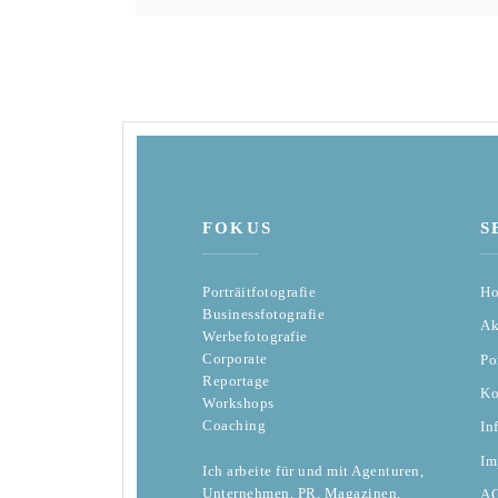
FOKUS
S
Porträitfotografie
H
Businessfotografie
Ak
Werbefotografie
Corporate
Po
Reportage
Ko
Workshops
Coaching
In
Im
Ich arbeite für und mit Agenturen,
Unternehmen, PR, Magazinen,
A