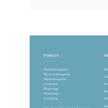
FOKUS
S
Porträitfotografie
H
Businessfotografie
Ak
Werbefotografie
Corporate
Po
Reportage
Ko
Workshops
Coaching
In
Im