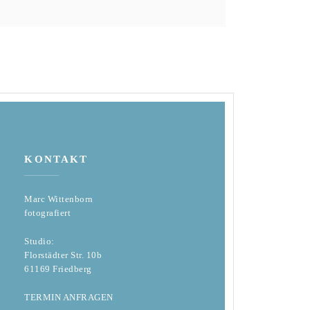
KONTAKT
Marc Wittenborn
fotografiert
Studio:
Florstädter Str. 10b
61169 Friedberg
TERMIN ANFRAGEN