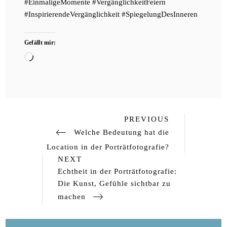
#EinmaligeMomente #VergänglichkeitFeiern
#InspirierendeVergänglichkeit #SpiegelungDesInneren
Gefällt mir:
Wird
geladen …
Previous
Beitragsnavigation
PREVIOUS
Post
Welche Bedeutung hat die
Location in der Porträtfotografie?
Next
NEXT
Post
Echtheit in der Porträtfotografie:
Die Kunst, Gefühle sichtbar zu
machen