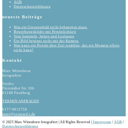
AGB
Datenschutzerklärung
neueste Beiträge
Was ein Gruppenbild nicht behaupten muss.
Bewerbungsbilder mit Persönlichkeit
Vom Sammeln, Sehen und Loslassen
Ein Bild beginnt nicht mit der Kamera.
Was kann ein Porträt über Zeit erzählen, das ein Moment allein
nicht kann?
Kontakt
Marc Wittenborn
fotografiert
Studio:
Florstädter Str. 10b
61169 Friedberg
TERMIN ANFRAGEN
0177.6912750
marc@exposed-i.de
© 2025 Marc Wittenborn fotografiert | All Rights Reserved |
Impressum
/
AGB
/
Datenschutzerklärung