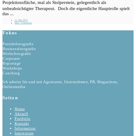
Projektionsfläche, mal als Stolperstein, gelegentlich als
unbeabsichtigter Therapeut. Doch die eigentliche Hauptrolle spielt
das ...
11. Mai 2025
Marc Wittenborn
Fokus
Porträitfotografie
Businessfotografie
Werbefotografie
Corporate
Reportage
Workshops
Coaching
Ich arbeite für und mit Agenturen, Unternehmen, PR, Magazinen,
Onlinemedia
Seiten
Home
Aktuell
Portfolio
Kontakt
Information
Impressum